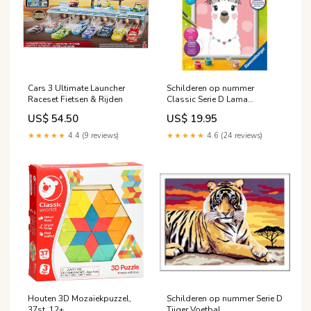
Cars 3 Ultimate Launcher
Schilderen op nummer
Raceset Fietsen & Rijden
Classic Serie D Lama
Waterballonnen
US$ 54.50
US$ 19.95
★★★★★
4.4 (9 reviews)
★★★★★
4.6 (24 reviews)
Houten 3D Mozaïekpuzzel,
Schilderen op nummer Serie D
37st. 12+
Tijger Voetbal