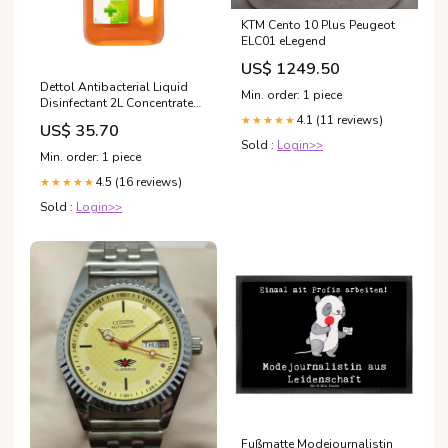
KTM Cento 10 Plus Peugeot
ELC01 eLegend
US$ 1249.50
Dettol Antibacterial Liquid
Min. order: 1 piece
Disinfectant 2L Concentrated
Surface Cleaner W15KG
4.1 (11 reviews)
★★★★★
US$ 35.70
Sold :
Login>>
Min. order: 1 piece
4.5 (16 reviews)
★★★★★
Sold :
Login>>
Fußmatte Modejournalistin