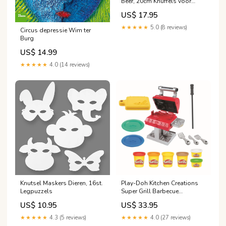
Beer, 20cm Knuffels voor
baby's
US$ 17.95
★★★★★
5.0 (8 reviews)
Circus depressie Wim ter
Burg
US$ 14.99
★★★★★
4.0 (14 reviews)
Knutsel Maskers Dieren, 16st.
Play-Doh Kitchen Creations
Legpuzzels
Super Grill Barbecue
Modelbouw
US$ 10.95
US$ 33.95
★★★★★
4.3 (5 reviews)
★★★★★
4.0 (27 reviews)