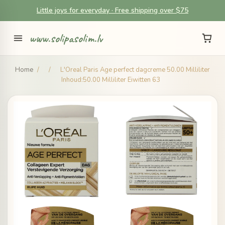
Little joys for everyday · Free shipping over $75
www.solipasolim.lv
Home
/
/
L'Oreal Paris Age perfect dagcreme 50.00 Milliliter
Inhoud:50.00 Milliliter Eiwitten 63