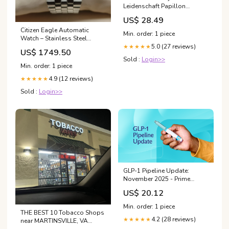
Leidenschaft Papillon
Moment
US$ 28.49
Citizen Eagle Automatic
Min. order: 1 piece
Watch – Stainless Steel
Automatic seiko luxury watch
5.0 (27 reviews)
★★★★★
US$ 1749.50
Sold :
Login>>
Min. order: 1 piece
4.9 (12 reviews)
★★★★★
Sold :
Login>>
GLP-1 Pipeline Update:
November 2025 - Prime
Therapeutics
US$ 20.12
Min. order: 1 piece
THE BEST 10 Tobacco Shops
4.2 (28 reviews)
★★★★★
near MARTINSVILLE, VA
24112 - Updated 2026 -