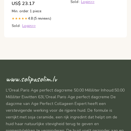
Sold :
Login>>
US$ 23.17
Hours
Min. order: 1 piece
4.8 (5 reviews)
★★★★★
Sold :
Login>>
www.solipasolim.lv
L'Oreal Paris Age perfect dagcreme 50.00 Milliliter Inhoud:50.00
Milliliter Eiwitten 63L'Oreal Paris Age perfect dagcreme De
dagcrme van Age Perfect Collageen Expert heeft een
verstevigende werking voor de rijpere huid. De formule is
verrijkt met soja ceramide, een rijk ingredint dat helpt om de
huid haar natuurlijke stevigheid terug te geven en
pigmentvlekken te verminderen. De huid voelt gezonder aan en