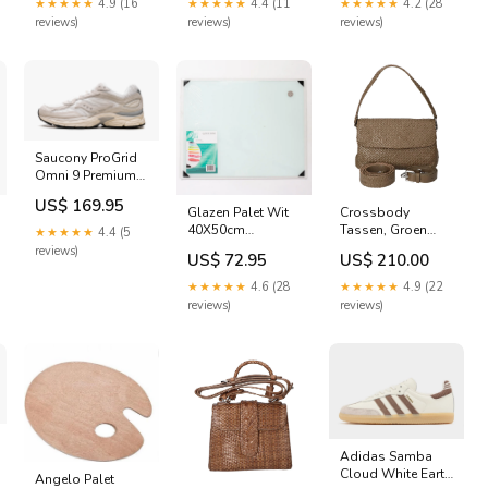
★★★★★
4.9 (16
★★★★★
4.4 (11
★★★★★
4.2 (28
reviews)
reviews)
reviews)
Saucony ProGrid
Omni 9 Premium
White Size:EU 42
US$ 169.95
Glazen Palet Wit
Crossbody
40X50cm
Tassen, Groen
★★★★★
4.4 (5
Masterson
Maat:OS
reviews)
US$ 72.95
US$ 210.00
Moleskine
★★★★★
4.6 (28
★★★★★
4.9 (22
reviews)
reviews)
Adidas Samba
Cloud White Earth
Angelo Palet