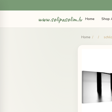
www.solipasolim.lv
Home
Shop A
Home
/
/
schil