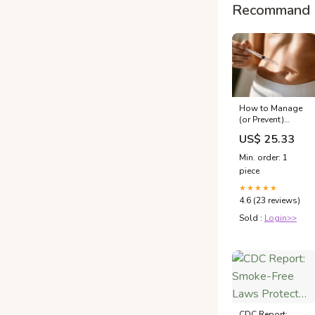
Recommand 
How to Manage
(or Prevent)
Semaglutide Side
US$ 25.33
Effects | Internal
Medicine &
Min. order: 1
Family Medicine
piece
located in Toluca
Lake, CA
★★★★★
4.6 (23 reviews)
Sold :
Login>>
CDC Report: