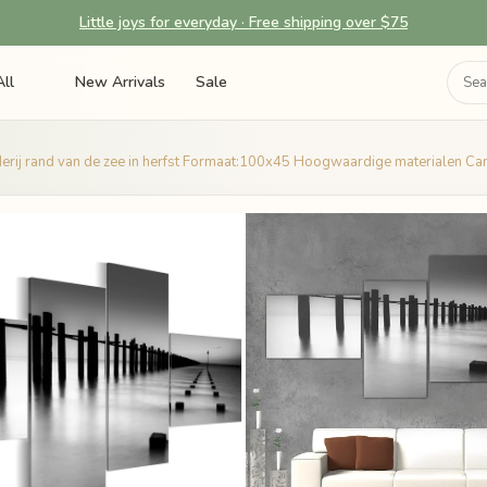
Little joys for everyday · Free shipping over $75
ll
New Arrivals
Sale
derij rand van de zee in herfst Formaat:100x45 Hoogwaardige materialen Canv