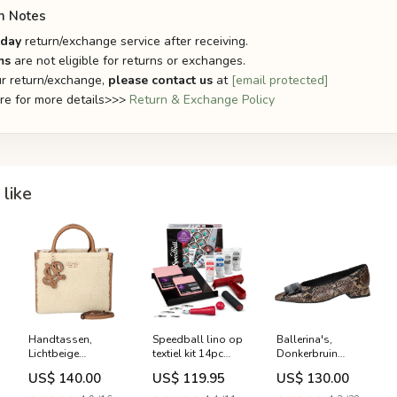
n Notes
-day
return/exchange service after receiving.
ms
are not eligible for returns or exchanges.
r return/exchange,
please contact us
at
[email protected]
ere for more details>>>
Return & Exchange Policy
like
Handtassen,
Speedball lino op
Ballerina's,
Lichtbeige
textiel kit 14pc
Donkerbruin
Discount - 40
Talens
Discount - 40
US$ 140.00
US$ 119.95
US$ 130.00