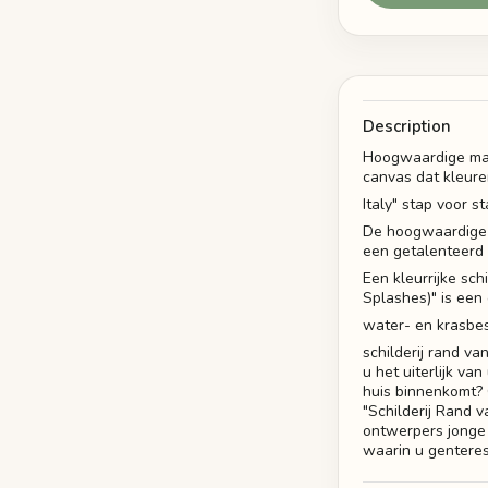
Description
Hoogwaardige mate
canvas dat kleure
Italy" stap voor s
De hoogwaardige ca
een getalenteerd
Een kleurrijke sc
Splashes)" is een 
water- en krasbe
schilderij rand v
u het uiterlijk v
huis binnenkomt?
"Schilderij Rand 
ontwerpers jonge 
waarin u genteres