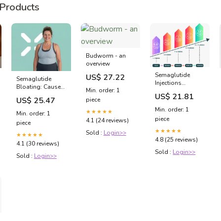
Products
Budworm - an
overview
Semaglutide
US$ 27.22
Semaglutide
Injections
Bloating: Causes
Min. order: 1
Kirkland &
and Relief
US$ 21.81
Bellevue
US$ 25.47
piece
Strategies
Min. order: 1
★★★★★
Min. order: 1
piece
4.1 (24 reviews)
piece
★★★★★
Sold :
Login>>
★★★★★
4.8 (25 reviews)
4.1 (30 reviews)
Sold :
Login>>
Sold :
Login>>