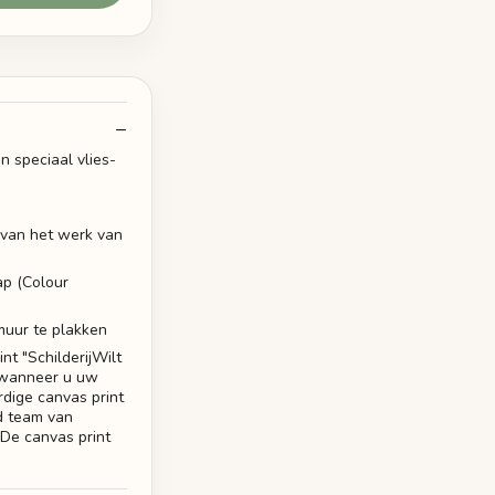
n speciaal vlies-
t van het werk van
ap (Colour
muur te plakken
t "SchilderijWilt
, wanneer u uw
dige canvas print
rd team van
 De canvas print