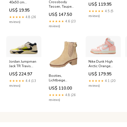
Strata Gum
Crossbody
40x50 cm
US$ 119.95
Size:EU 37 1/3
Tassen, Taupe
Hahnemuhle
US$ 19.95
Maat:OS
★★★★★
4.5 (5
US$ 147.50
reviews)
★★★★★
4.8 (26
★★★★★
4.6 (23
reviews)
reviews)
Jordan Jumpman
Nike Dunk High
Jack TR Travis
Arctic Orange
Scott Bright
Size:EU 39
US$ 224.97
US$ 179.95
Cactus
Booties,
Schoenmaat:EU
Lichtbeige
★★★★★
4.4 (13
★★★★★
4.1 (20
50.5
Maat:35
reviews)
reviews)
US$ 110.00
★★★★★
4.8 (26
reviews)