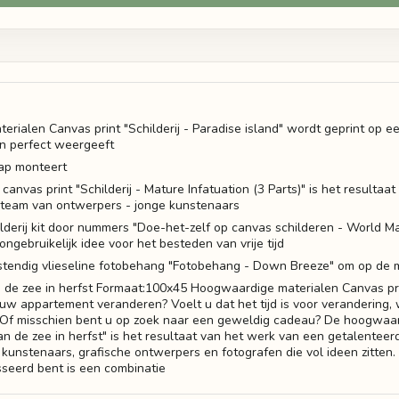
rialen Canvas print "Schilderij - Paradise island" wordt geprint op ee
n perfect weergeeft
tap monteert
nvas print "Schilderij - Mature Infatuation (3 Parts)" is het resultaa
 team van ontwerpers - jonge kunstenaars
hilderij kit door nummers "Doe-het-zelf op canvas schilderen - World M
ongebruikelijk idee voor het besteden van vrije tijd
stendig vlieseline fotobehang "Fotobehang - Down Breeze" om op de 
an de zee in herfst Formaat:100x45 Hoogwaardige materialen Canvas prin
an uw appartement veranderen? Voelt u dat het tijd is voor verandering
 Of misschien bent u op zoek naar een geweldig cadeau? De hoogwaar
van de zee in herfst" is het resultaat van het werk van een getalentee
kunstenaars, grafische ontwerpers en fotografen die vol ideen zitten.
seerd bent is een combinatie