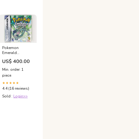
Pokemon
Emerald
(Nintendo Game
US$ 400.00
Boy Advance /
GBA) Xbox
Min. order: 1
piece
★★★★★
4.4 (16 reviews)
Sold :
Login>>