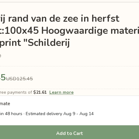
ij rand van de zee in herfst
t:100x45 Hoogwaardige materi
rint "Schilderij
9
45
USD125.45
-free payments of
$21.61
Learn more
imate
in 48 hours · Estimated delivery
Aug 9
-
Aug 14
Add to Cart