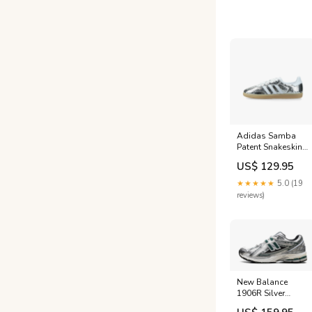
Adidas Samba
Patent Snakeskin
Silver Metallic
US$ 129.95
Size:EU 38 2/3
★★★★★
5.0 (19
reviews)
New Balance
1906R Silver
Metallic