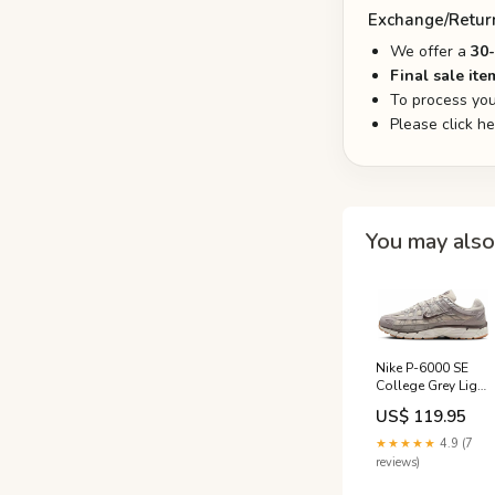
Exchange/Retur
We offer a
30
Final sale ite
To process you
Please click h
You may also 
Nike P-6000 SE
College Grey Light
Orewood Brown
US$ 119.95
Sail Cave Stone
running shoe
★★★★★
4.9 (7
reviews)