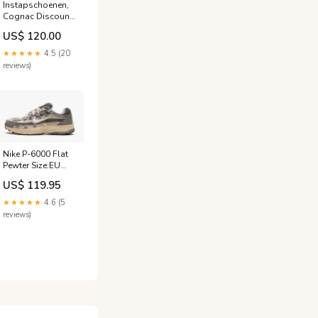
Instapschoenen,
Cognac Discount
- 50
US$ 120.00
★★★★★
4.5 (20
reviews)
Nike P-6000 Flat
Pewter Size:EU
37.5
US$ 119.95
★★★★★
4.6 (5
reviews)