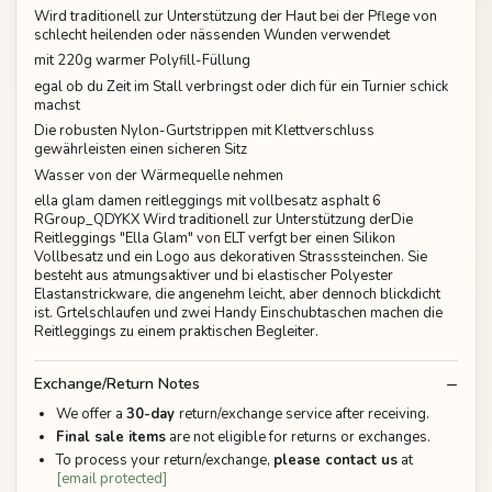
Wird traditionell zur Unterstützung der Haut bei der Pflege von
schlecht heilenden oder nässenden Wunden verwendet
mit 220g warmer Polyfill-Füllung
egal ob du Zeit im Stall verbringst oder dich für ein Turnier schick
machst
Die robusten Nylon-Gurtstrippen mit Klettverschluss
gewährleisten einen sicheren Sitz
Wasser von der Wärmequelle nehmen
ella glam damen reitleggings mit vollbesatz asphalt 6
RGroup_QDYKX Wird traditionell zur Unterstützung derDie
Reitleggings "Ella Glam" von ELT verfgt ber einen Silikon
Vollbesatz und ein Logo aus dekorativen Strasssteinchen. Sie
besteht aus atmungsaktiver und bi elastischer Polyester
Elastanstrickware, die angenehm leicht, aber dennoch blickdicht
ist. Grtelschlaufen und zwei Handy Einschubtaschen machen die
Reitleggings zu einem praktischen Begleiter.
Exchange/Return Notes
We offer a
30-day
return/exchange service after receiving.
Final sale items
are not eligible for returns or exchanges.
To process your return/exchange,
please contact us
at
[email protected]