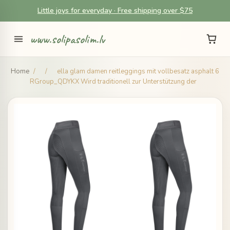
Little joys for everyday · Free shipping over $75
www.solipasolim.lv
Home
/
/
ella glam damen reitleggings mit vollbesatz asphalt 6
RGroup_QDYKX Wird traditionell zur Unterstützung der