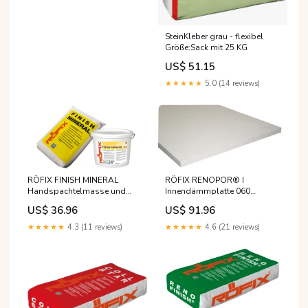
SteinKleber grau - flexibel
Größe:Sack mit 25 KG
US$ 51.15
★★★★★
5.0 (14 reviews)
RÖFIX FINISH MINERAL
RÖFIX RENOPOR® I
Handspachtelmasse und
Innendämmplatte 060
Spritzspachtel
Größe:1.000x500x25 mm /m2
US$ 36.96
US$ 91.96
★★★★★
4.3 (11 reviews)
★★★★★
4.6 (21 reviews)