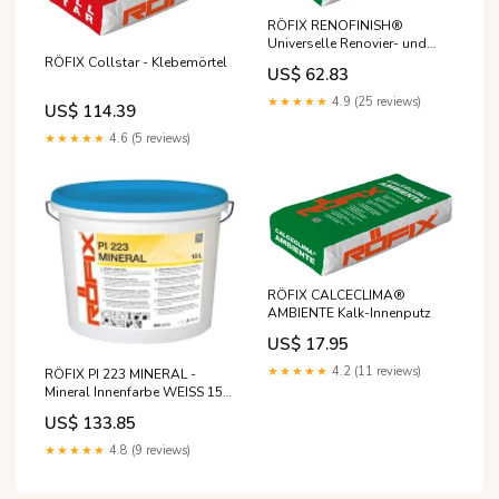
RÖFIX RENOFINISH®
Universelle Renovier- und
Haftglätte
RÖFIX Collstar - Klebemörtel
US$ 62.83
★★★★★
4.9 (25 reviews)
US$ 114.39
★★★★★
4.6 (5 reviews)
RÖFIX CALCECLIMA®
AMBIENTE Kalk-Innenputz
US$ 17.95
★★★★★
4.2 (11 reviews)
RÖFIX PI 223 MINERAL -
Mineral Innenfarbe WEISS 15
Liter:Weiß
US$ 133.85
★★★★★
4.8 (9 reviews)