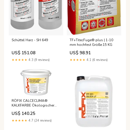
Schüttel Harz - SH 649
TF+TitecFuge® plus | 1-10
mm hochfest Größe:15 KG
US$ 151.08
US$ 98.91
★★★★★
4.3 (9 reviews)
★★★★★
4.1 (6 reviews)
RÖFIX CALCECLIMA®
KALKFARBE Ökologischer
Kalkanstrich - FARBIG
US$ 140.25
Größe:15 Liter
★★★★★
4.7 (24 reviews)