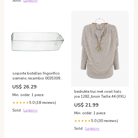
Sold :
Login>>
soporte botellas frigorifico
siemens recambio 00353093
Titel:Default Title
US$ 26.29
bedrukte trui met cowl hals
Min. order: 1 piece
joa 1282_bruin Taille:44 (XXL)
5.0 (18 reviews)
★★★★★
US$ 21.99
Sold :
Login>>
Min. order: 1 piece
5.0 (30 reviews)
★★★★★
Sold :
Login>>