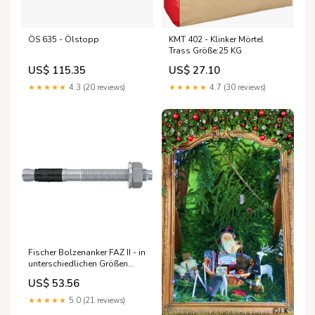
ÖS 635 - Ölstopp
KMT 402 - Klinker Mörtel
Trass Größe:25 KG
US$ 115.35
US$ 27.10
★★★★★
4.3 (20 reviews)
★★★★★
4.7 (30 reviews)
Fischer Bolzenanker FAZ II - in
unterschiedlichen Größen
Dimension:FAZ II 8/50
US$ 53.56
Bolzenanker - 50 Stk.
★★★★★
5.0 (21 reviews)