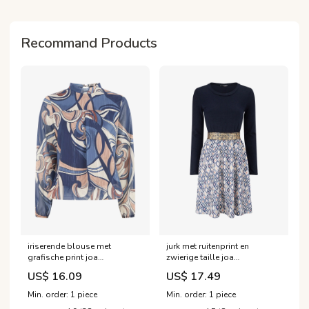
Recommand Products
iriserende blouse met
jurk met ruitenprint en
grafische print joa
zwierige taille joa
1192_marineblauw Taille:36
1184_marineblauw Taille:46
US$ 16.09
US$ 17.49
(S)
(3XL)
Min. order: 1 piece
Min. order: 1 piece