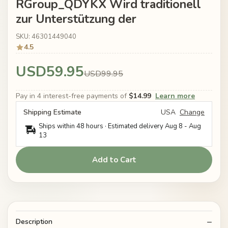
RGroup_QDYKX Wird traditionell
zur Unterstützung der
SKU: 46301449040
4.5
USD59.95
USD99.95
Pay in 4 interest-free payments of
$14.99
Learn more
Shipping Estimate
USA
Change
Ships within 48 hours · Estimated delivery
Aug 8
-
Aug
13
Add to Cart
Description