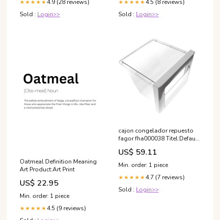
4.9 (28 reviews)
4.5 (8 reviews)
★★★★★
★★★★★
Sold :
Login>>
Sold :
Login>>
cajon congelador repuesto
fagor fha000038 Titel:Default
Title
US$ 59.11
Oatmeal Definition Meaning
Min. order: 1 piece
Art Product:Art Print
4.7 (7 reviews)
★★★★★
US$ 22.95
Sold :
Login>>
Min. order: 1 piece
4.5 (9 reviews)
★★★★★