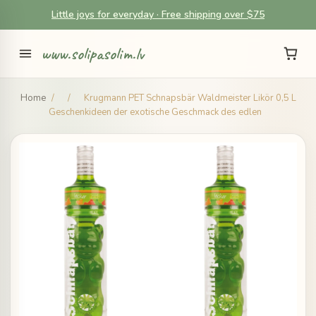
Little joys for everyday · Free shipping over $75
www.solipasolim.lv
Home
/
/
Krugmann PET Schnapsbär Waldmeister Likör 0,5 L
Geschenkideen der exotische Geschmack des edlen