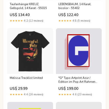
Taufanhänger KREUZ,
LEBENSBAUM, 14 Karat,
Gelbgold, 14 Karat - 55015
bicolor - 55402
US$ 134.40
US$ 122.40
★★★★★
4.2 (12 reviews)
★★★★★
4.8 (5 reviews)
Melissa Tracklist limited
"G" Typo Artprint Azur /
Edition im Pop Art Rahmen
Erschwingliche Kunst
US$ 29.99
US$ 199.00
★★★★★
4.4 (16 reviews)
★★★★★
4.6 (23 reviews)