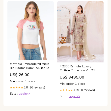
Mermaid Embroidered Micro
F 2306 Ramsha Luxury
Rib Raglan Baby Tee Size:2XL
Chiffon Collection Vol 23
(UK 22)
US$ 26.00
Category_AlKarimFabric/Discounts/
US$ 3495.00
Min. order: 1 piece
Min. order: 1 piece
5.0 (16 reviews)
★★★★★
4.9 (10 reviews)
★★★★★
Sold :
Login>>
Sold :
Login>>