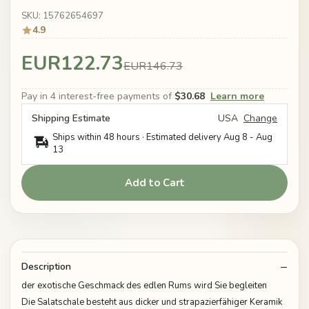
SKU: 15762654697
4.9
EUR122.73
EUR146.73
Pay in 4 interest-free payments of
$30.68
Learn more
Shipping Estimate
USA
Change
Ships within 48 hours · Estimated delivery
Aug 8
-
Aug
13
Add to Cart
Description
der exotische Geschmack des edlen Rums wird Sie begleiten
Die Salatschale besteht aus dicker und strapazierfähiger Keramik