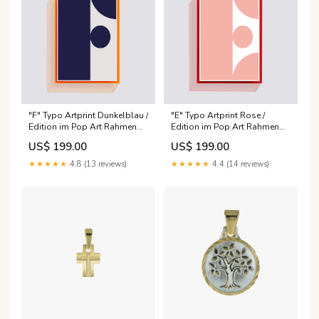
"F" Typo Artprint Dunkelblau /
"E" Typo Artprint Rose /
Edition im Pop Art Rahmen
Edition im Pop Art Rahmen
Größe:40x60cm inkl. Pop Art-
Größe:20x30cm inkl. Pop Art-
US$ 199.00
US$ 199.00
Rahmen
Rahmen
★★★★★
4.8 (13 reviews)
★★★★★
4.4 (14 reviews)