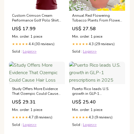
Custom Crimson Cream
Annual Red Flowering
Performance Golf Polo Shirt
Tobacco Plants From Flower
Font-Silver
Seeds
US$ 17.99
US$ 27.58
Min. order: 1 piece
Min. order: 1 piece
4.4 (30 reviews)
4.3 (29 reviews)
★★★★★
★★★★★
Sold :
Login>>
Sold :
Login>>
Study Offers More Evidence
Puerto Rico leads U.S.
That Ozempic Could Cause
growth in GLP-1
Hair Loss
prescriptions in 2025
US$ 29.31
US$ 25.40
Min. order: 1 piece
Min. order: 1 piece
4.7 (8 reviews)
4.3 (9 reviews)
★★★★★
★★★★★
Sold :
Login>>
Sold :
Login>>