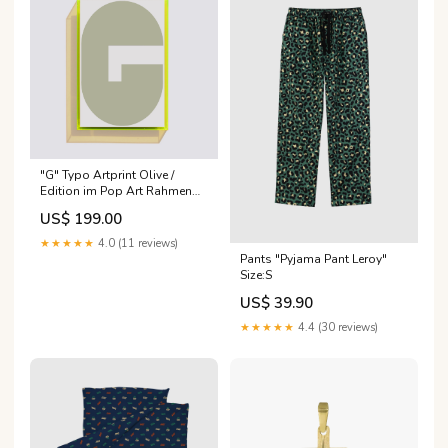
"G" Typo Artprint Olive /
Edition im Pop Art Rahmen
Größe:Musterdruck 20x30cm
US$ 199.00
(ohne Rahmen)
★★★★★
4.0 (11 reviews)
Pants "Pyjama Pant Leroy"
Size:S
US$ 39.90
★★★★★
4.4 (30 reviews)