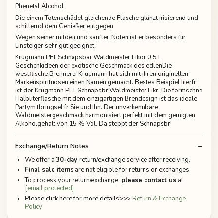
Phenetyl Alcohol
Die einem Totenschädel gleichende Flasche glänzt irisierend und
schillernd dem Genießer entgegen
Wegen seiner milden und sanften Noten ist er besonders für
Einsteiger sehr gut geeignet
Krugmann PET Schnapsbär Waldmeister Likör 0,5 L
Geschenkideen der exotische Geschmack des edlenDie
westflische Brennerei Krugmann hat sich mit ihren originellen
Markenspirituosen einen Namen gemacht. Bestes Beispiel hierfr
ist der Krugmann PET Schnapsbr Waldmeister Likr. Die formschne
Halbliterflasche mit dem einzigartigen Brendesign ist das ideale
Partymitbringsel fr Sie und Ihn. Der unverkennbare
Waldmeistergeschmack harmonisiert perfekt mit dem gemigten
Alkoholgehalt von 15 % Vol. Da steppt der Schnapsbr!
Exchange/Return Notes
We offer a
30-day
return/exchange service after receiving.
Final sale items
are not eligible for returns or exchanges.
To process your return/exchange,
please contact us
at
[email protected]
Please click here for more details>>>
Return & Exchange
Policy