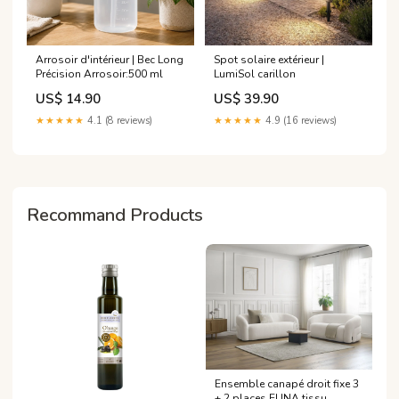
Arrosoir d'intérieur | Bec Long
Spot solaire extérieur |
Précision Arrosoir:500 ml
LumiSol carillon
US$ 14.90
US$ 39.90
★★★★★
4.1 (8 reviews)
★★★★★
4.9 (16 reviews)
Recommand Products
Ensemble canapé droit fixe 3
+ 2 places ELINA tissu