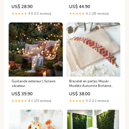
Couleur:Style Scandinave
couleur:Lampes Noir -
US$ 28.90
US$ 44.90
Éclairage froide
★★★★★
4.6 (15 reviews)
★★★★★
4.2 (28 reviews)
Guirlande exterieur | Solaire
Bracelet en perles Miyuki -
sécateur
Modèle Automne Bohème
bead tray
US$ 39.90
US$ 38.00
★★★★★
4.1 (20 reviews)
★★★★★
5.0 (12 reviews)