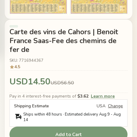
Carte des vins de Cahors | Benoit
France Saas-Fee des chemins de
fer de
SKU: 7716944367
4.5
USD14.50
USD56.50
Pay in 4 interest-free payments of
$3.62
Learn more
Shipping Estimate
USA
Change
Ships within 48 hours · Estimated delivery
Aug 9
-
Aug
14
Add to Cart