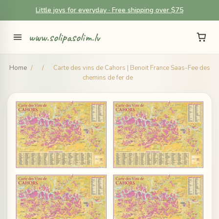
Little joys for everyday · Free shipping over $75
www.solipasolim.lv
Home
/
/
Carte des vins de Cahors | Benoit France Saas-Fee des
chemins de fer de