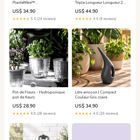
PlanteMère™
Triple Longueur Longueur:2.5
couleur:PlanteMère™ Bronzé
à 7.5 mètres
US$ 34.90
US$ 44.90
★★★★★
5.0 (24 reviews)
★★★★★
4.6 (9 reviews)
Pot de Fleurs - Hydroponique
Litre arrosoir | Compact
pot de fleurs
Couleur:Gris claire
US$ 28.90
US$ 34.90
★★★★★
4.8 (28 reviews)
★★★★★
4.6 (18 reviews)