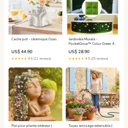
Cache pot - céramique Oyas
Jardinière Murale -
PocketGrow™ Color:Green 4
pockets
US$ 44.90
US$ 28.90
★★★★★
4.6 (11 reviews)
★★★★★
4.5 (25 reviews)
Pot pour plante intérieur |
Tuyau arrosage extensible |