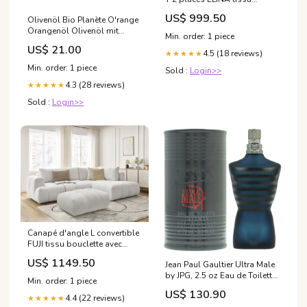
bouclette literie
US$ 999.50
Olivenöl Bio Planète O'range
Orangenöl Olivenöl mit
Min. order: 1 piece
Orange Regeneration
US$ 21.00
4.5 (18 reviews)
★★★★★
Min. order: 1 piece
Sold :
Login>>
4.3 (28 reviews)
★★★★★
Sold :
Login>>
Canapé d'angle L convertible
FUJI tissu bouclette avec
pouf Couleur:Blanc
US$ 1149.50
Jean Paul Gaultier Ultra Male
by JPG, 2.5 oz Eau de Toilette
Min. order: 1 piece
Intense Spray for Men Skin
US$ 130.90
Care>Treatments
4.4 (22 reviews)
★★★★★