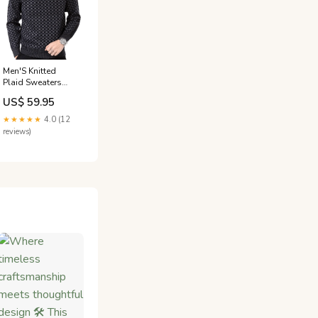
Men'S Knitted
Plaid Sweaters
Winteraanbiedingen
US$ 59.95
★★★★★
4.0 (12
reviews)