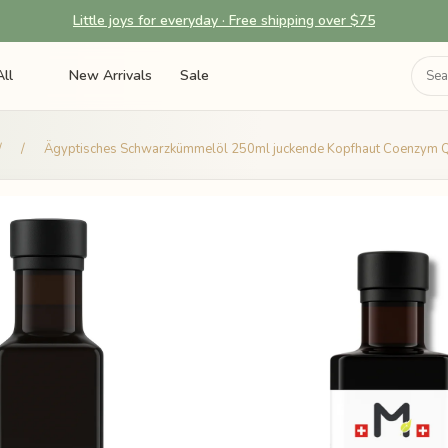
Little joys for everyday · Free shipping over $75
ll
New Arrivals
Sale
/
/
Ägyptisches Schwarzkümmelöl 250ml juckende Kopfhaut Coenzym 