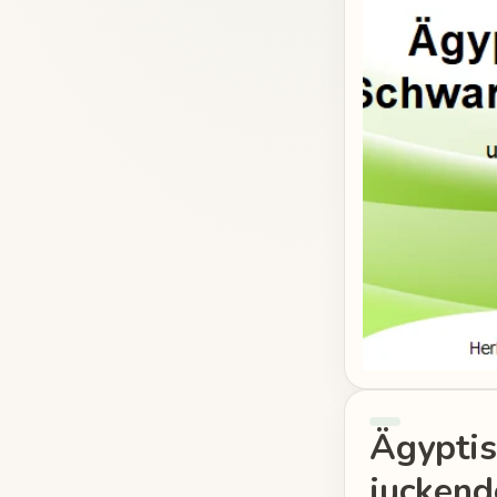
Ägypti
jucken