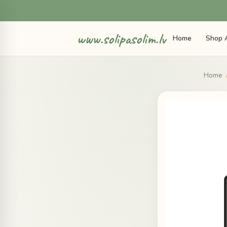
www.solipasolim.lv
Home
Shop A
Home