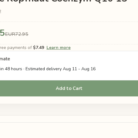
2
5
EUR72.95
-free payments of
$7.49
Learn more
imate
in 48 hours · Estimated delivery
Aug 11
-
Aug 16
Add to Cart