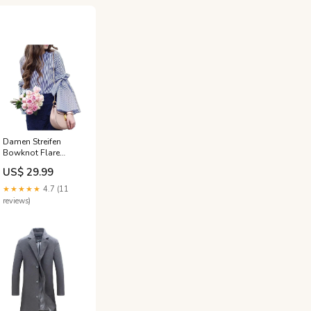
Damen Streifen
Bowknot Flare
Sleeve Größe:L
US$ 29.99
★★★★★
4.7 (11
reviews)