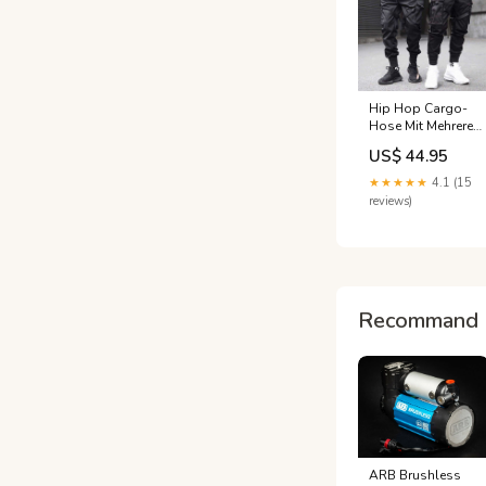
Hip Hop Cargo-
Hose Mit Mehreren
Taschen Men's
US$ 44.95
Fashion
★★★★★
4.1 (15
reviews)
Recommand 
ARB Brushless