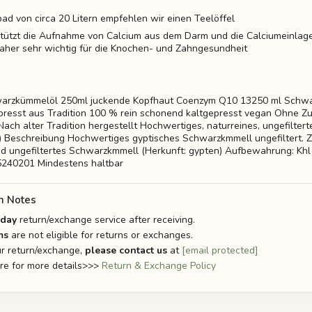
bad von circa 20 Litern empfehlen wir einen Teelöffel
tützt die Aufnahme von Calcium aus dem Darm und die Calciumeinlage
aher sehr wichtig für die Knochen- und Zahngesundheit
warzkümmelöl 250ml juckende Kopfhaut Coenzym Q10 13250 ml Schw
epresst aus Tradition 100 % rein schonend kaltgepresst vegan Ohne Zu
Nach alter Tradition hergestellt Hochwertiges, naturreines, ungefilte
 Beschreibung Hochwertiges gyptisches Schwarzkmmell ungefiltert. Z
d ungefiltertes Schwarzkmmell (Herkunft: gypten) Aufbewahrung: Khl
25240201 Mindestens haltbar
n Notes
-day
return/exchange service after receiving.
ms
are not eligible for returns or exchanges.
r return/exchange,
please contact us
at
[email protected]
ere for more details>>>
Return & Exchange Policy