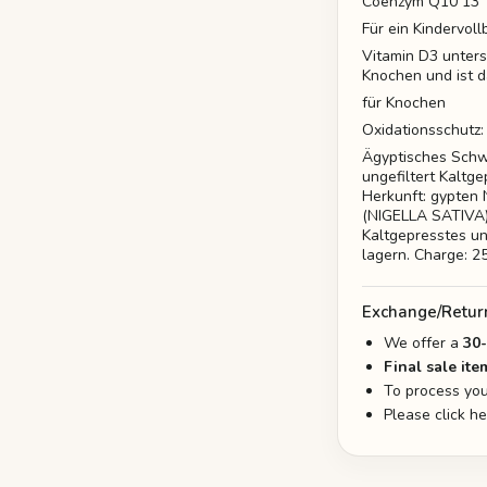
Coenzym Q10 13
Für ein Kindervoll
Vitamin D3 unters
Knochen und ist d
für Knochen
Oxidationsschutz:
Ägyptisches Sch
ungefiltert Kaltg
Herkunft: gypten 
(NIGELLA SATIVA)
Kaltgepresstes un
lagern. Charge: 
Exchange/Retur
We offer a
30
Final sale ite
To process you
Please click h