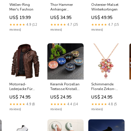
Wellen-Ring
Thor Hammer
Ostereier-Malset
Men's Fashion
Anhänger
Winterkortingen
Halskette Fashion
US$ 19.99
US$ 34.95
US$ 49.95
voor vrouwen
★★★★★
4.9 (12
★★★★★
4.7 (25
★★★★★
4.7 (15
reviews)
reviews)
reviews)
Motorrad-
Keramik Porzellan
Schimmernde
Lederjacke Für
Teetasse Kristalle-
Florale Zirkon-
Männer
Steine
Halskette Fashion
US$ 74.95
US$ 24.95
US$ 24.95
Größe:Euro Größe
voor vrouwen
M
★★★★★
4.9 (8
★★★★★
4.4 (14
★★★★★
4.8 (5
reviews)
reviews)
reviews)