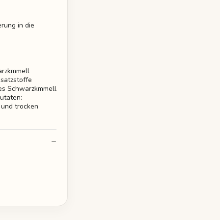
rung in die
arzkmmell
satzstoffe
rtes Schwarzkmmell
utaten:
 und trocken