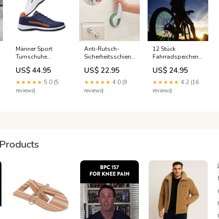
Männer Sport
Anti-Rutsch-
12 Stück
Turnschuhe
Sicherheitsschiene
Fahrradspeichen-
Winterkortingen
Für Das Bad
Reflektor
US$ 44.95
US$ 22.95
US$ 24.95
Winterlaarzen
Menge:12 Stück
★★★★★
5.0 (5
★★★★★
4.0 (9
★★★★★
4.2 (16
reviews)
reviews)
reviews)
Products