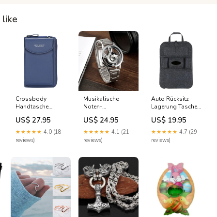
like
Crossbody
Musikalische
Auto Rücksitz
Handtasche
Noten-
Lagerung Tasche
Women's Fashion
Armbanduhr
Organizer Totes
US$ 27.95
US$ 24.95
US$ 19.95
Fashion for
Women
★★★★★
4.0 (18
★★★★★
4.1 (21
★★★★★
4.7 (29
reviews)
reviews)
reviews)