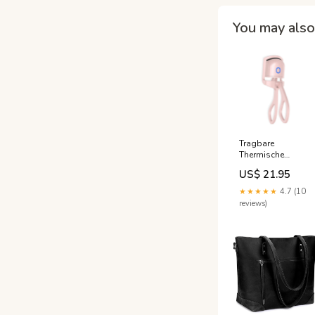
You may also 
Tragbare
Thermische
Wimpernzange
US$ 21.95
crystals-stones
★★★★★
4.7 (10
reviews)