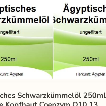
sches Schwarzkümmelöl 250ml
de Kopfhaut Coenzym Q10 13