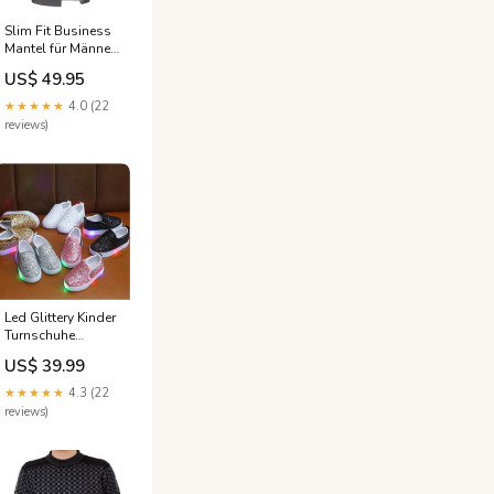
Slim Fit Business
Mantel für Männer
Größe:4XL
US$ 49.95
★★★★★
4.0 (22
reviews)
Led Glittery Kinder
Turnschuhe
Fashion for
US$ 39.99
Women
★★★★★
4.3 (22
reviews)