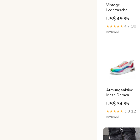
Vintage-
Ledertasche
Women's Fashion
US$ 49.95
★★★★★
4.7 (30
reviews)
Atmungsaktive
Mesh Damen
Turnschuhe
US$ 34.95
Farbe:Weiß
★★★★★
5.0 (12
reviews)