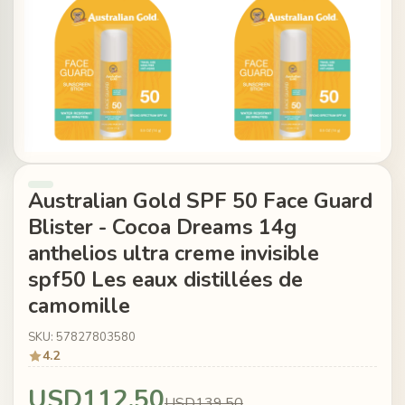
Australian Gold SPF 50 Face Guard
Blister - Cocoa Dreams 14g
anthelios ultra creme invisible
spf50 Les eaux distillées de
camomille
SKU: 57827803580
4.2
USD112.50
USD139.50