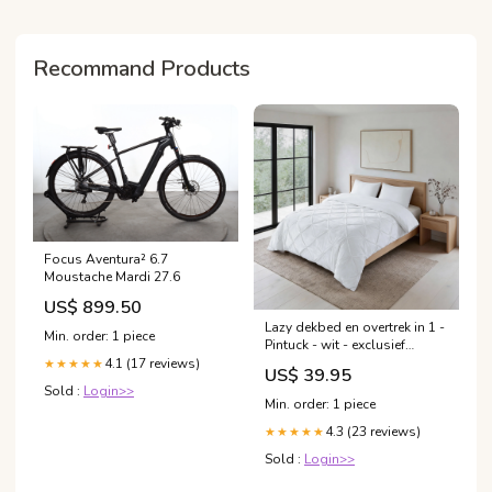
Recommand Products
Focus Aventura² 6.7
Moustache Mardi 27.6
US$ 899.50
Lazy dekbed en overtrek in 1 -
Min. order: 1 piece
Pintuck - wit - exclusief
kussensloop Kinder
4.1 (17 reviews)
★★★★★
US$ 39.95
beddengoed
Sold :
Login>>
Min. order: 1 piece
4.3 (23 reviews)
★★★★★
Sold :
Login>>