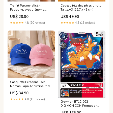
T-shirt Personnalisé -
Cadeau fête des pères photo
Papounet avec prénoms
Taille:A3 (29.7 x 42 cm)
d'enfants Maman Poule
US$ 29.90
US$ 49.90
★★★★★
4.8 (20 reviews)
★★★★★
4.3 (13 reviews)
Casquette Personnalisée -
Maman Papa Anniversaire de
mariage
US$ 34.90
★★★★★
4.8 (11 reviews)
Greymon BT12-062 |
DIGIMON CON Promotion
Pack Pokémon AR
US$ 175.00