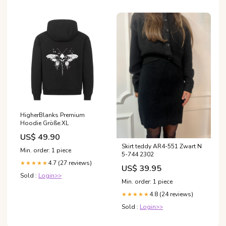
HigherBlanks Premium
Hoodie Größe:XL
US$ 49.90
Skirt teddy AR4-551 Zwart N
Min. order: 1 piece
5-744 2302
4.7 (27 reviews)
★★★★★
US$ 39.95
Sold :
Login>>
Min. order: 1 piece
4.8 (24 reviews)
★★★★★
Sold :
Login>>