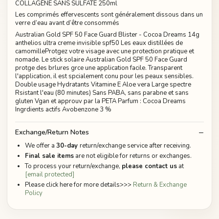
COLLAGÈNE SANS SULFATE 250ml
Les comprimés effervescents sont généralement dissous dans un
verre d’eau avant d’être consommés
Australian Gold SPF 50 Face Guard Blister - Cocoa Dreams 14g
anthelios ultra creme invisible spf50 Les eaux distillées de
camomilleProtgez votre visage avec une protection pratique et
nomade. Le stick solaire Australian Gold SPF 50 Face Guard
protge des brlures grce une application facile. Transparent
l'application, il est spcialement conu pour les peaux sensibles.
Double usage Hydratants Vitamine E Aloe vera Large spectre
Rsistant l'eau (80 minutes) Sans PABA, sans parabne et sans
gluten Vgan et approuv par la PETA Parfum : Cocoa Dreams
Ingrdients actifs Avobenzone 3 %
Exchange/Return Notes
We offer a
30-day
return/exchange service after receiving.
Final sale items
are not eligible for returns or exchanges.
To process your return/exchange,
please contact us
at
[email protected]
Please click here for more details>>>
Return & Exchange
Policy