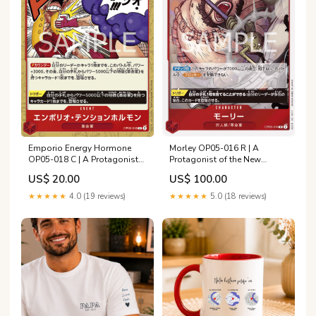
Emporio Energy Hormone
Morley OP05-016 R | A
OP05-018 C | A Protagonist
Protagonist of the New
of the New Generation Gold
Generation PS
US$ 20.00
US$ 100.00
Silver to a New World
★★★★★
4.0 (19 reviews)
★★★★★
5.0 (18 reviews)