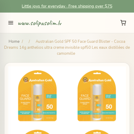
Little joys for everyday · Free shipping over $75
www.solipasolim.lv
Home
/
/
Australian Gold SPF 50 Face Guard Blister - Cocoa
Dreams 14g anthelios ultra creme invisible spf50 Les eaux distillées de
camomille