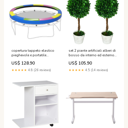
copertura tappeto elastico
set 2 piante artificiali alberi di
pieghevole e portatile
bosso da interno ed esterno
o366x30 cm in plastica pe e
o28x60 cm con vaso verde
US$ 128.90
US$ 105.90
schiuma multicolore 295641
295719 VE1721APPI031-CR
NTK0042B
★★★★★
4.8 (26 reviews)
★★★★★
4.5 (14 reviews)