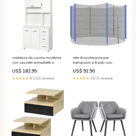
credenza da cucina moderna
rete di protezione per
con cassetti armadietti e
trampolini a 6 pali con
ripiani aperti 100x39 5x183 5
ingresso con cerniera
US$ 182.95
US$ 92.90
cm bianco 295642
o305x180 cm in pe nero e blu
NTK0091PW
295696 D30-296BN
★★★★★
4.0 (16 reviews)
★★★★★
4.8 (5 reviews)