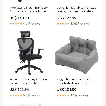
mobiletto per stampante con
scrivania regolabile in altezza
4 ruote mensola regolabile e
con regolazione manuale a
piano per cpu in legno
manovella 120x60x72 117 cm
US$ 140.90
US$ 127.95
bianco 295666 D10-
bianco 295711 2320610000
019V01WT
★★★★★
4.1 (7 reviews)
★★★★★
4.0 (27 reviews)
sedia da ufficio ergonomica
seggiolino auto per cani
con altezza regolabile
piccoli sfoderabile e lavabile
supporto lombare e
con cinghie di sicurezza
US$ 111.95
US$ 101.90
poggiatesta 66x61x106 116
grigio scuro 295716 2193317
cm nero 295713 31276
★★★★★
5.0 (9 reviews)
★★★★★
4.1 (9 reviews)