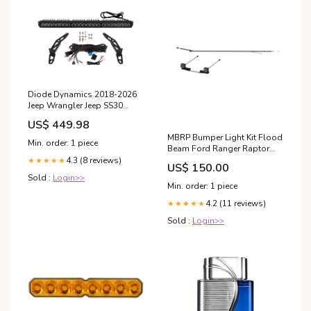
Diode Dynamics 2018-2026
Jeep Wrangler Jeep SS30
Bumper LED Kit Pro White
US$ 449.98
Driving ABL 6000K Engine
MBRP Bumper Light Kit Flood
Components>Hardware Kits
Min. order: 1 piece
Beam Ford Ranger Raptor
- Other
24-26 Upfitter Switch Models
4.3 (8 reviews)
★★★★★
US$ 150.00
Only Jumper Cables
Sold :
Login>>
Min. order: 1 piece
4.2 (11 reviews)
★★★★★
Sold :
Login>>