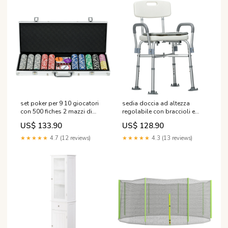
set poker per 9 10 giocatori
sedia doccia ad altezza
con 500 fiches 2 mazzi di
regolabile con braccioli e
carte e 5 dadi con valigetta in
cuscino rimovibile 53
US$ 133.90
US$ 128.90
alluminio e poliestere
5x52x80 90 cm bianca
argento 295729 5907245
295715 105.209.07
★★★★★
4.7 (12 reviews)
★★★★★
4.3 (13 reviews)