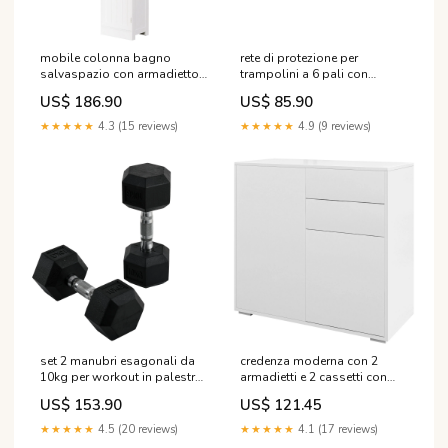
mobile colonna bagno
rete di protezione per
salvaspazio con armadietto
trampolini a 6 pali con
cassetto e ripiani 40x27x171
ingresso con cerniera
US$ 186.90
US$ 85.90
5 cm in mdf bianco 295660
o366x180 cm in pe nero e
KM/6
verde 295701 2410781
★★★★★
4.3 (15 reviews)
★★★★★
4.9 (9 reviews)
set 2 manubri esagonali da
credenza moderna con 2
10kg per workout in palestra
armadietti e 2 cassetti con
casa e ufficio in metallo e
apertura a pressione
US$ 153.90
US$ 121.45
gomma nero 295717
79x36x74 cm bianco lucido
413LH12
295643 031914000A
★★★★★
4.5 (20 reviews)
★★★★★
4.1 (17 reviews)