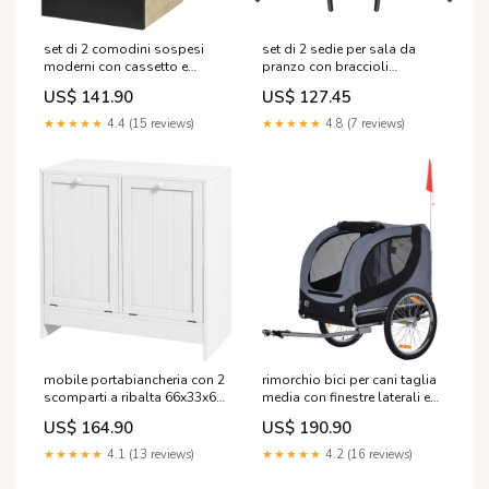
set di 2 comodini sospesi
set di 2 sedie per sala da
moderni con cassetto e
pranzo con braccioli
mensola superiore 35x32x22
imbottite 54x56x74 cm in
US$ 141.90
US$ 127.45
5 cm rovere e nero 295721
velluto grigio 295726 823-
A1-XLNEW011233
002V92
★★★★★
4.4 (15 reviews)
★★★★★
4.8 (7 reviews)
mobile portabiancheria con 2
rimorchio bici per cani taglia
scomparti a ribalta 66x33x68
media con finestre laterali e
cm in legno bianco 295664
bandierina 130x73x90 cm
US$ 164.90
US$ 190.90
835-916V00CG
grigio e nero 295704 A90-193
★★★★★
4.1 (13 reviews)
★★★★★
4.2 (16 reviews)