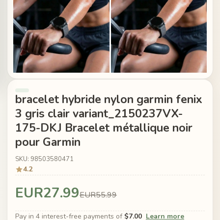
bracelet hybride nylon garmin fenix
3 gris clair variant_2150237VX-
175-DKJ Bracelet métallique noir
pour Garmin
SKU: 98503580471
4.2
EUR27.99
EUR55.99
Pay in 4 interest-free payments of
$7.00
Learn more