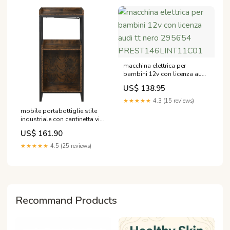
macchina elettrica per
bambini 12v con licenza audi
tt nero 295654
US$ 138.95
PREST146LINT11C01
★★★★★
4.3 (15 reviews)
mobile portabottiglie stile
industriale con cantinetta vini
per 9 bottiglie e portacalici
US$ 161.90
marrone 295665 8035360000
★★★★★
4.5 (25 reviews)
Recommand Products