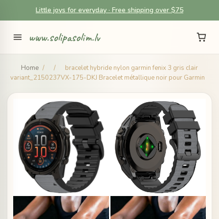
Little joys for everyday · Free shipping over $75
www.solipasolim.lv
Home
/
/
bracelet hybride nylon garmin fenix 3 gris clair
variant_2150237VX-175-DKJ Bracelet métallique noir pour Garmin