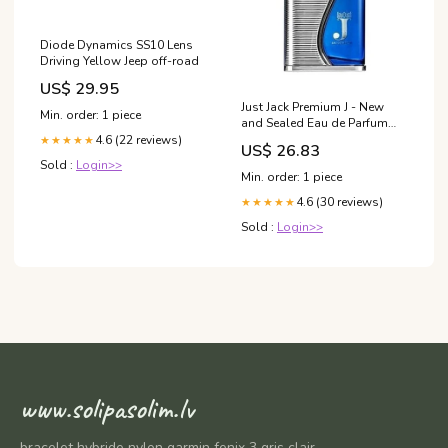
Diode Dynamics SS10 Lens
Driving Yellow Jeep off-road
US$ 29.95
Just Jack Premium J - New
Min. order: 1 piece
and Sealed Eau de Parfum
(EDP) Homme 100ml Incc®
4.6 (22 reviews)
★★★★★
US$ 26.83
Für Mercedes-Benz
Sold :
Login>>
Min. order: 1 piece
4.6 (30 reviews)
★★★★★
Sold :
Login>>
www.solipasolim.lv
bracelet hybride nylon garmin fenix 3 gris clair