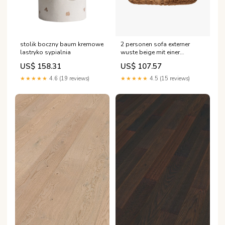
stolik boczny baum kremowe
2 personen sofa externer
lastryko sypialnia
wuste beige mit einer
schwarzen basis 10
US$ 158.31
US$ 107.57
Titel:Default Title
★★★★★
4.6 (19 reviews)
★★★★★
4.5 (15 reviews)