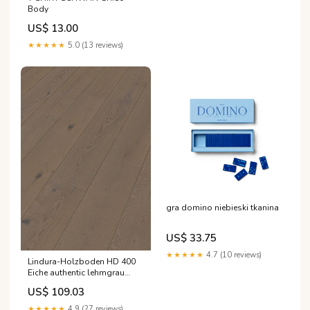
Body
US$ 13.00
★★★★★
5.0 (13 reviews)
gra domino niebieski tkanina
US$ 33.75
★★★★★
4.7 (10 reviews)
Lindura-Holzboden HD 400
Eiche authentic lehmgrau
08901 echtholz
US$ 109.03
★★★★★
4.9 (27 reviews)