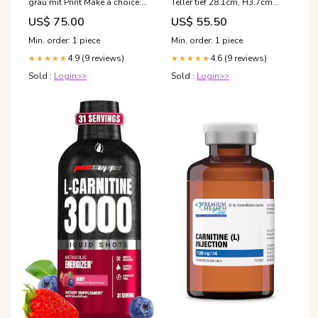
grau mit Print Make a choice:8
Teller tief 28.1cm, H3.7cm
Jahre ( 122-128 )
Farbe_Messing-finish
US$ 75.00
US$ 55.50
Min. order: 1 piece
Min. order: 1 piece
4.9 (9 reviews)
4.6 (9 reviews)
★★★★★
★★★★★
Sold :
Login>>
Sold :
Login>>