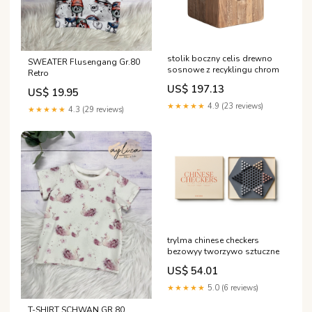
stolik boczny celis drewno
SWEATER Flusengang Gr.80
sosnowe z recyklingu chrom
Retro
US$ 197.13
US$ 19.95
★★★★★
4.9 (23 reviews)
★★★★★
4.3 (29 reviews)
trylma chinese checkers
bezowyy tworzywo sztuczne
US$ 54.01
★★★★★
5.0 (6 reviews)
T-SHIRT SCHWAN GR.80