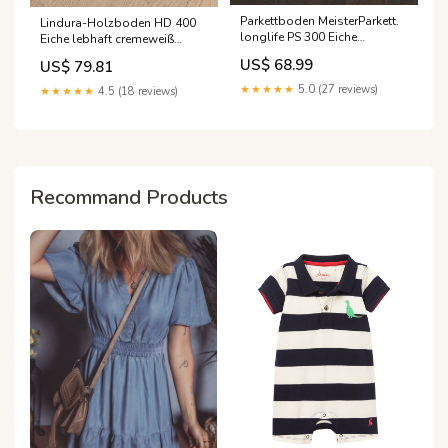
Parkettboden MeisterParkett.
Lindura-Holzboden HD 400
longlife PS 300 Eiche
Eiche lebhaft cremeweiß
harmonisch kerngeräuchert
08937 parkett
US$ 68.99
US$ 79.81
09018 Lindura B-Ware
★★★★★
5.0 (27 reviews)
★★★★★
4.5 (18 reviews)
Recommand Products