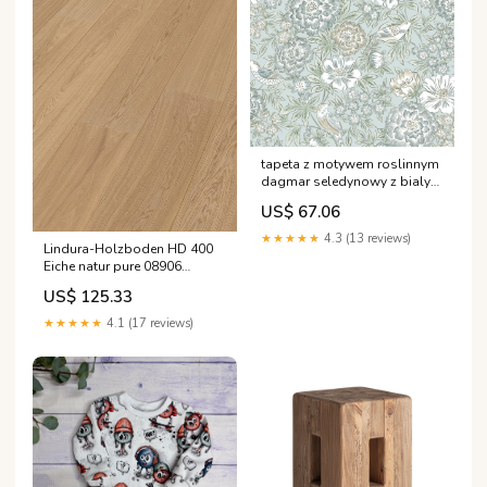
tapeta z motywem roslinnym
dagmar seledynowy z bialym
przedpoój
US$ 67.06
★★★★★
4.3 (13 reviews)
Lindura-Holzboden HD 400
Eiche natur pure 08906
Meister
US$ 125.33
★★★★★
4.1 (17 reviews)