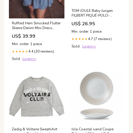
TOM JOULE Baby Jungen
FILBERT PIQUÉ-POLO-
STRAMPLER Make a
US$ 26.95
Ruffled Hem Smocked Flutter
choice:86-92
Sleeve Denim Mini Dress
Min. order: 1 piece
color jumpsuit
US$ 39.99
4.7 (7 reviews)
★★★★★
Min. order: 1 piece
Sold :
Login>>
4.4 (20 reviews)
★★★★★
Sold :
Login>>
Zadig & Voltaire Sweatshirt
Isla Coastal sand Coupe