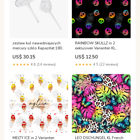
zestaw kul nawadniajacych
RAINBOW SKULLZ in 2
mercury szklo Kapazität:180
exklusiven Varianten KL
ml
Variante:Skull1
US$ 30.15
US$ 12.50
★★★★★
4.8 (14 reviews)
★★★★★
4.5 (22 reviews)
MELTY ICE in 2 Varianten
LEO DSCHUNGEL KL French