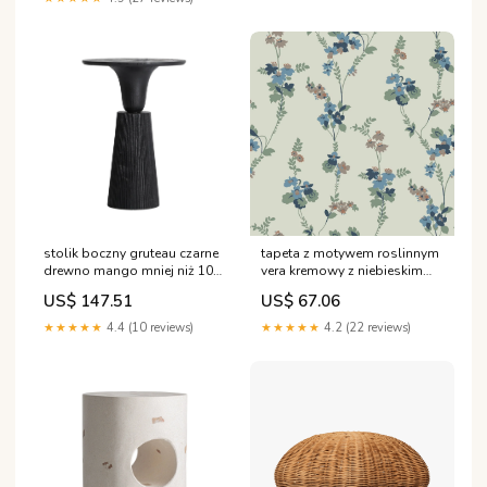
stolik boczny gruteau czarne
tapeta z motywem roslinnym
drewno mango mniej niż 100
vera kremowy z niebieskim
cm
czarna
US$ 147.51
US$ 67.06
★★★★★
4.4 (10 reviews)
★★★★★
4.2 (22 reviews)