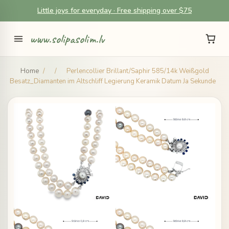
Little joys for everyday · Free shipping over $75
www.solipasolim.lv
Home
/
/
Perlencollier Brillant/Saphir 585/14k Weißgold
Besatz_Diamanten im Altschliff Legierung Keramik Datum Ja Sekunde