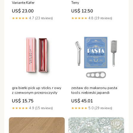
Variante:Käfer
Terry
US$ 23.00
US$ 12.50
★★★★★
4.7 (23 reviews)
★★★★★
4.8 (19 reviews)
gra bierki pick up sticks r owy
zestaw do makaronu pasta
z czerwonym przezroczysty
tools niebieski japandi
US$ 15.75
US$ 45.01
★★★★★
4.9 (15 reviews)
★★★★★
5.0 (29 reviews)