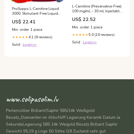
L-Carnitine (Preservative-Free)
ProSupps L-Carnitine Liquid
100 mg/mL – 30 mL Injectable
3000, Stimulant-Free Liquid
– Premium Health Care
Shots for Men & Women -
US$ 22.52
Pharmacy
US$ 22.41
Clean Workout Drink for
Min. order: 1 piece
Energy, Performance &
Min. order: 1 piece
Muscle Recovery - No Sugar,
5.0 (10 reviews)
★★★★★
4.1 (9 reviews)
No Carbs
★★★★★
Sold :
Login>>
Sold :
Login>>
www.solipasolim.lv
Perlencollier Brillant/Saphir 585/14k Weißgold
Besatz_Diamanten im Altschliff Legierung Keramik Datum Ja
SekundeLegierung 585 14k Weigold Besatz Brillant Saphir
Gewicht 95,19 g Lnge 50 Strke 0,8 Zustand sehr gut