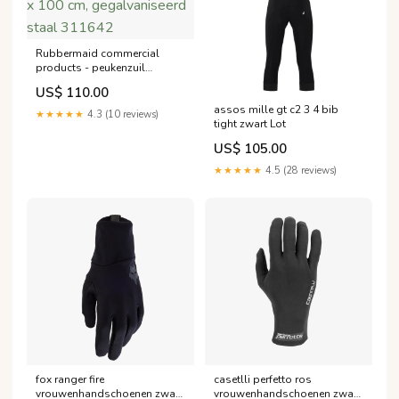
Rubbermaid commercial
products - peukenzuil
Groundskeeper, ft 31 x 31 x
US$ 110.00
100 cm, gegalvaniseerd staal
assos mille gt c2 3 4 bib
311642
★★★★★
4.3 (10 reviews)
tight zwart Lot
US$ 105.00
★★★★★
4.5 (28 reviews)
fox ranger fire
casetlli perfetto ros
vrouwenhandschoenen zwart
vrouwenhandschoenen zwart