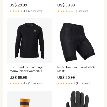
2024 No Hartje
TVA5.5
US$ 29.99
US$ 50.99
★★★★★
4.1 (27 reviews)
★★★★★
4.0 (9 reviews)
fox defend thermal lange
fox tecbase kort zwart 2024
mouw jersey zwart 2024
Maat:L
Maat:M
US$ 69.99
US$ 50.99
★★★★★
4.7 (16 reviews)
★★★★★
4.7 (11 reviews)