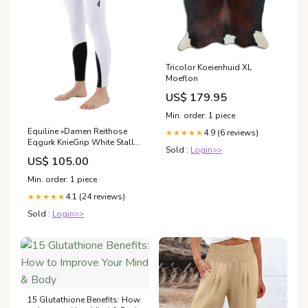
Tricolor Koeienhuid XL
Moeflon
US$ 179.95
Min. order: 1 piece
Equiline »Damen Reithose
4.9 (6 reviews)
★★★★★
Eqgurk KnieGrip White Stall-
Sold :
Login>>
Organisation
US$ 105.00
Min. order: 1 piece
4.1 (24 reviews)
★★★★★
Sold :
Login>>
15 Glutathione Benefits: How