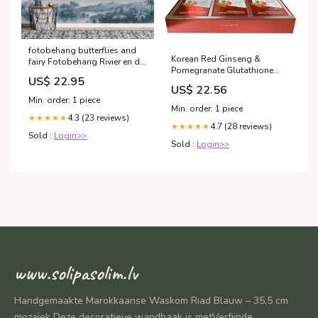
fotobehang butterflies and
Korean Red Ginseng &
fairy Fotobehang Rivier en de
Pomegranate Glutathione
waterval
US$ 22.95
Daedong – Viet Gifts
US$ 22.56
Min. order: 1 piece
Min. order: 1 piece
4.3 (23 reviews)
★★★★★
4.7 (28 reviews)
★★★★★
Sold :
Login>>
Sold :
Login>>
www.solipasolim.lv
Handgemaakte Marokkaanse Waskom Riad Blauw – 35,5 cm
mozaïek Deze decoratieve wandhaak is metVerfijnde