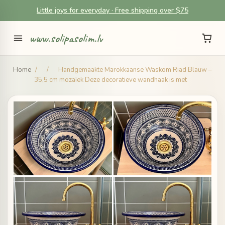
Little joys for everyday · Free shipping over $75
www.solipasolim.lv
Home
/
/
Handgemaakte Marokkaanse Waskom Riad Blauw –
35,5 cm mozaïek Deze decoratieve wandhaak is met