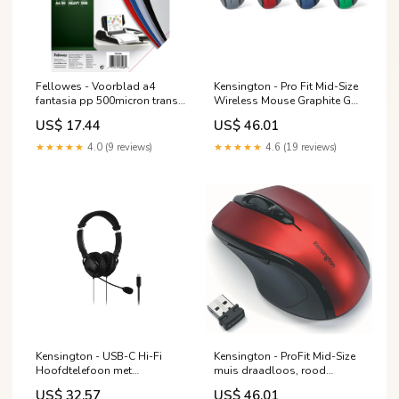
Fellowes - Voorblad a4
Kensington - Pro Fit Mid-Size
fantasia pp 500micron transp
Wireless Mouse Graphite G
1399139
3501179503858
US$ 17.44
US$ 46.01
★★★★★
4.0 (9 reviews)
★★★★★
4.6 (19 reviews)
Kensington - USB-C Hi-Fi
Kensington - ProFit Mid-Size
Hoofdtelefoon met
muis draadloos, rood
microfoon 303031
8712615299220
US$ 32.57
US$ 46.01