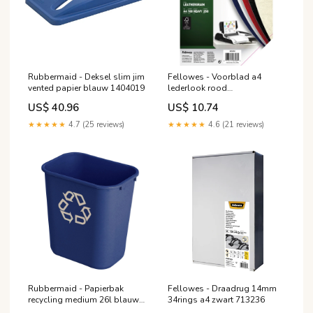
Rubbermaid - Deksel slim jim
Fellowes - Voorblad a4
vented papier blauw 1404019
lederlook rood
4002432119059
US$ 40.96
US$ 10.74
★★★★★
4.7 (25 reviews)
★★★★★
4.6 (21 reviews)
Rubbermaid - Papierbak
Fellowes - Draadrug 14mm
recycling medium 26l blauw
34rings a4 zwart 713236
511118