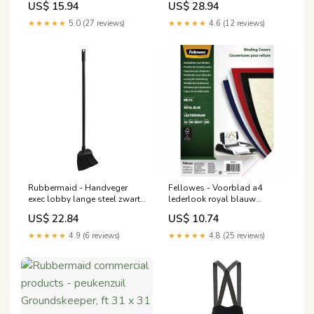
US$ 15.94
US$ 28.94
★★★★★
5.0 (27 reviews)
★★★★★
4.6 (12 reviews)
Rubbermaid - Handveger
Fellowes - Voorblad a4
exec lobby lange steel zwart
lederlook royal blauw
736500
8712615995764
US$ 22.84
US$ 10.74
★★★★★
4.9 (6 reviews)
★★★★★
4.8 (25 reviews)