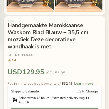
Handgemaakte Marokkaanse
Waskom Riad Blauw – 35,5 cm
mozaïek Deze decoratieve
wandhaak is met
SKU: 63198044486
4.4
USD129.95
USD153.95
Pay in 4 interest-free payments of
$32.49
Learn more
Shipping Estimate
USA
Change
Ships within 48 hours · Estimated delivery
Aug 11
-
Aug 16