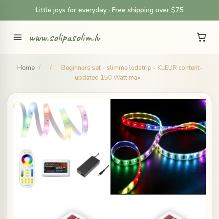
Little joys for everyday · Free shipping over $75
www.solipasolim.lv
Home
/
/
Beginners set - slimme ledstrip - KLEUR content-
updated 150 Watt max