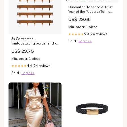
Dunbarton Tobacco & Trust
Year of the Pausers (Tom's
Blend) Archives
US$ 29.66
Min. order: 1 piece
5.0 (24 reviews)
★★★★★
5x Cortenstaal
Sold :
Login>>
kantopsluiting borderrand -
106x16cm Macrophylla
US$ 29.75
Min. order: 1 piece
4.4 (24 reviews)
★★★★★
Sold :
Login>>