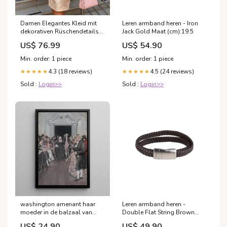
Damen Elegantes Kleid mit
Leren armband heren - Iron
dekorativen Rüschendetails
Jack Gold Maat (cm):19.5
Echo Archiv coat
US$ 76.99
US$ 54.90
Min. order: 1 piece
Min. order: 1 piece
4.3 (18 reviews)
4.5 (24 reviews)
★★★★★
★★★★★
Sold :
Login>>
Sold :
Login>>
washington amenant haar
Leren armband heren -
moeder in de balzaal van
Double Flat String Brown
fredericksburg howard pyle
Maat (cm):19.5
US$ 24.90
US$ 49.90