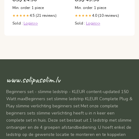
Lech
Min. order: 1 piece
Min. order: 1 piece
4.5 (21 reviews)
4.0 (10 reviews)
★★★★★
★★★★★
Sold :
Login>>
Sold :
Login>>
www.solipasolim.lv
Beginners set - slimme ledstrip - KLEUR content-updated 150
Watt maxBeginners set slimme ledstrip KLEUR Complete Plug &
Play slimme verlichting beginners set Met onze complete
beginners sets slimme verlichting heeft u in n keer een
complete set in huis. Deze set bestaat uit 1 ledstrip met slimme
ontvanger en de 4 groepen afstandbediening. U hoeft enkel de
ledstrip op de gewenste locatie te monteren en te koppelen